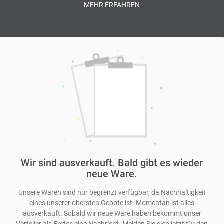
abgerechnet und die tatsächliche Größe kann variieren, da es ein
MEHR ERFAHREN
natürliches Produkt ist. Bei der Übergabe wird gewogen und der
Preis festgelegt.
Alle Preise inkl. MwSt., mehr Informationen zu den
Versandkosten im Abschnitt
Lieferung & Zahlung
auf dieser Seite
Wir sind ausverkauft. Bald gibt es wieder
neue Ware.
Unsere Waren sind nur begrenzt verfügbar, da Nachhaltigkeit
eines unserer obersten Gebote ist. Momentan ist alles
ausverkauft. Sobald wir neue Ware haben bekommt unser