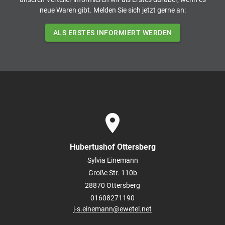
neue Waren gibt. Melden Sie sich jetzt gerne an:
ALS ERSTES INFORMIERT WERDEN
place
Hubertushof Ottersberg
Sylvia Einemann
Große Str. 110b
28870
Ottersberg
01608271190
j-s.einemann@ewetel.net