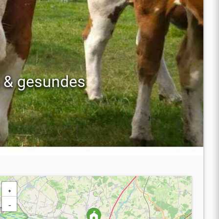
s & gesundes
+
−