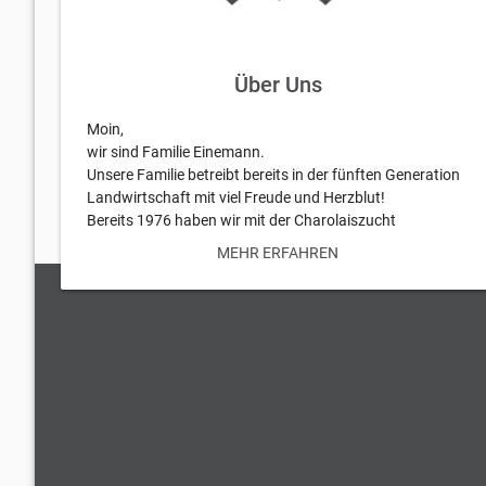
Über Uns
Moin,
wir sind Familie Einemann.
Unsere Familie betreibt bereits in der fünften Generation
Landwirtschaft mit viel Freude und Herzblut!
Bereits 1976 haben wir mit der Charolaiszucht
begonnen! Im Jahr 2008 folgte dann die Fleckviehzucht.
MEHR ERFAHREN
Und um die Palette unserer „hervorragenden
Fleischproduzenten“ zu komplettieren, leben seit 2016
auch diverse Limousin-Rinder und-Bullen auf unserem
Bauernhof. Alle drei Rassen garantieren exzellente und
überaus gesunde Fleischqualität.
Fein marmoriertes Fleisch --> toller Geschmack.
Das heißt, bei uns gibt es richtig gutes Rindfleisch!
Nachhaltig erzeugt, regional verarbeitet und auf kurzem
Weg, frisch oder tiefgekühlt direkt in unseren Hofladen
oder in die RegioBox.