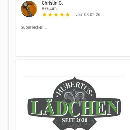
Christin G.
Reeßum
star
star
star
star
star
vom 08.02.26
Super lecker....