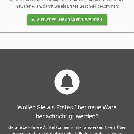
Verteiler als Erstes eine Nachricht. Melden Sie sich jetzt für den
Newsletter an, damit Sie als Erstes Bescheid bekommen:
ALS ERSTES INFORMIERT WERDEN
circle_notifications
Wollen Sie als Erstes über neue Ware
benachrichtigt werden?
Gerade besondere Artikel können schnell ausverkauft sein. Über
unseren Verteiler informieren wir als Erstes darüber, wenn es